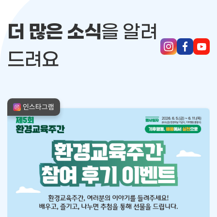
더 많은 소식
을 알려
인스타그램
페이스북
유튜
드려요
인스타그램