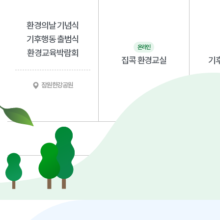
환경의날 기념식
기후행동 출범식
온라인
환경교육박람회
집콕 환경교실
기
잠원한강공원