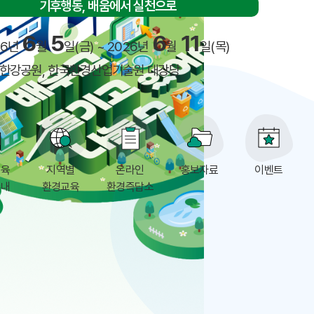
기후행동, 배움에서 실천으로
6
5
6
11
26년
월
일(금) ~ 2026년
월
일(목)
한강공원, 한국환경산업기술원 대강당
교육
지역별
온라인
홍보자료
이벤트
안내
환경교육
환경즉답소