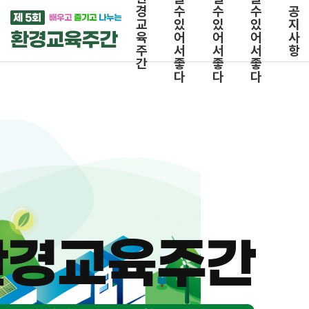
경
수
수
수
공
교
있
있
있
지
육
어
어
어
사
주
서
서
서
항
간
좋
좋
좋
다
다
다
환경교육주간