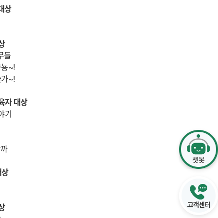
 대상
상
무들
뇽~!
가~!
양육자 대상
이야기
할까
대상
상