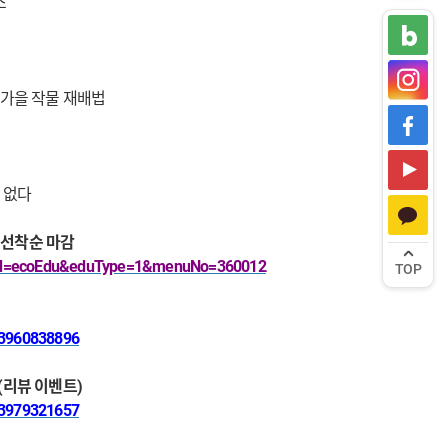
스
–가을 작물 재배법
 없다
0 ~ 선착순 마감
ramId=ecoEdu&eduType=1&menuNo=360012
TOP
223960838896
해(리뷰 이벤트)
223979321657