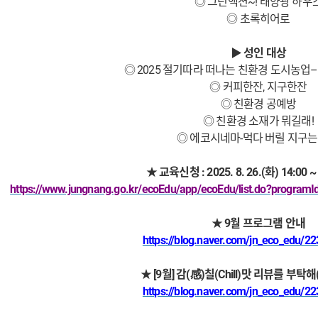
◎ 그린액션~! 태양광 하우
◎ 초록히어로
▶ 성인 대상
◎ 2025 절기따라 떠나는 친환경 도시농업
◎ 커피한잔, 지구한잔
◎ 친환경 공예방
◎ 친환경 소재가 뭐길래!
◎ 에코시네마-먹다 버릴 지구는
★ 교육신청 : 2025. 8. 26.(화) 14:0
https://www.jungnang.go.kr/ecoEdu/app/ecoEdu/list.do?prog
★ 9월 프로그램 안내
https://blog.naver.com/jn_eco_edu/
★ [9월] 감(感)칠(Chill)맛 리뷰를 부탁
https://blog.naver.com/jn_eco_edu/