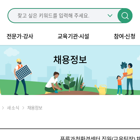
전문가·강사
교육기관·시설
참여·신청
채용정보
새 소식
채용정보
푸른과천환경센터 직원(교육팀장) 