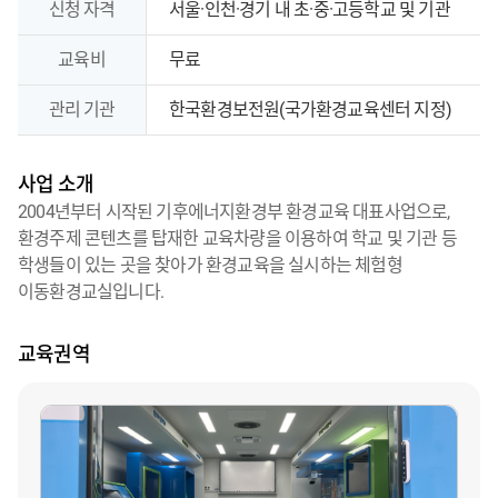
교육대상,
신청 자격
서울·인천·경기 내 초·중·고등학교 및 기관
운영
기간,
교육비
무료
신청
관리 기관
한국환경보전원(국가환경교육센터 지정)
자격,
교육비,
관리
사업 소개
기관
2004년부터 시작된 기후에너지환경부 환경교육 대표사업으로,
정보
환경주제 콘텐츠를 탑재한 교육차량을 이용하여 학교 및 기관 등
제공
학생들이 있는 곳을 찾아가 환경교육을 실시하는 체험형
이동환경교실입니다.
교육권역