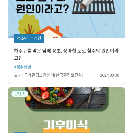
청소년
성인
하수구를 막은 담배 꽁초, 장마철 도로 침수의 원인이라
고?
#생활환경
출처 : 국가환경교육센터(한국환경보전원)
2024-08-30
콘텐츠