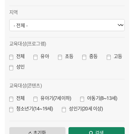
지역
교육대상(프로그램)
전체
유아
초등
중등
고등
성인
교육대상(콘텐츠)
전체
유아기(7세이하)
아동기(8~13세)
청소년기(14~19세)
성인기(20세 이상)
초기화
검색