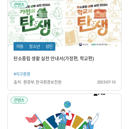
콘텐츠
아동
청소년
성인
탄소중립 생활 실천 안내서(가정편, 학교편)
#지구환경
출처 : 환경부, 한국환경보전원
2025-07-10
콘텐츠