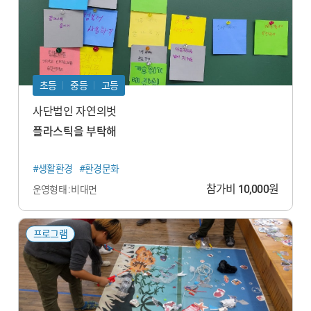
초등
중등
고등
사단법인 자연의벗
플라스틱을 부탁해
#생활환경
#환경문화
참가비
10,000
원
운영형태 : 비대면
프로그램