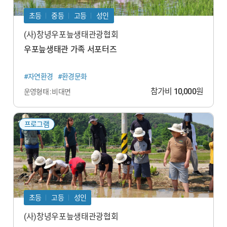
초등
중등
고등
성인
(사)창녕우포늪생태관광협회
우포늪생태관 가족 서포터즈
#자연환경
#환경문화
참가비
10,000
원
운영형태 : 비대면
프로그램
초등
고등
성인
(사)창녕우포늪생태관광협회