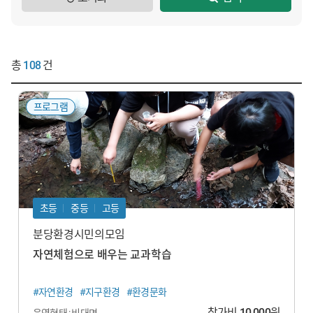
총
108
건
프로그램
초등
중등
고등
분당환경시민의모임
자연체험으로 배우는 교과학습
#자연환경
#지구환경
#환경문화
참가비
10,000
원
운영형태 : 비대면