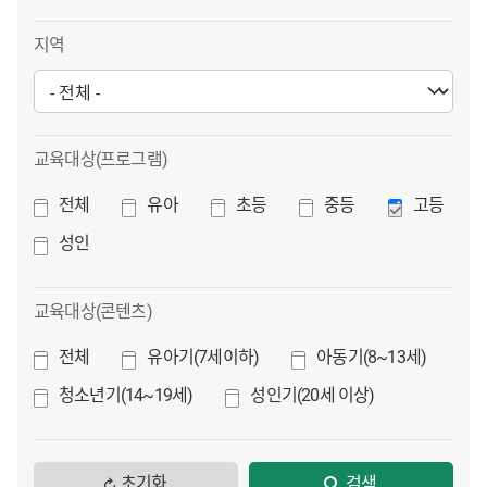
지역
교육대상(프로그램)
전체
유아
초등
중등
고등
성인
교육대상(콘텐츠)
전체
유아기(7세이하)
아동기(8~13세)
청소년기(14~19세)
성인기(20세 이상)
초기화
검색