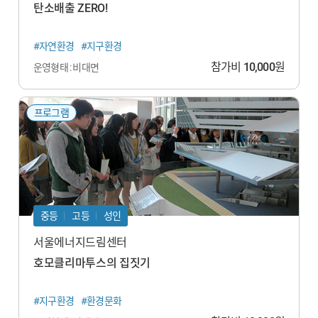
탄소배출 ZERO!
#자연환경
#지구환경
참가비
10,000
원
운영형태 : 비대면
프로그램
중등
고등
성인
서울에너지드림센터
호모클리마투스의 집짓기
#지구환경
#환경문화