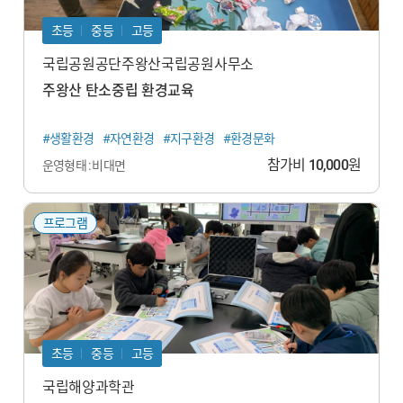
초등
중등
고등
국립공원공단주왕산국립공원사무소
주왕산 탄소중립 환경교육
#생활환경
#자연환경
#지구환경
#환경문화
참가비
10,000
원
운영형태 : 비대면
프로그램
초등
중등
고등
국립해양과학관