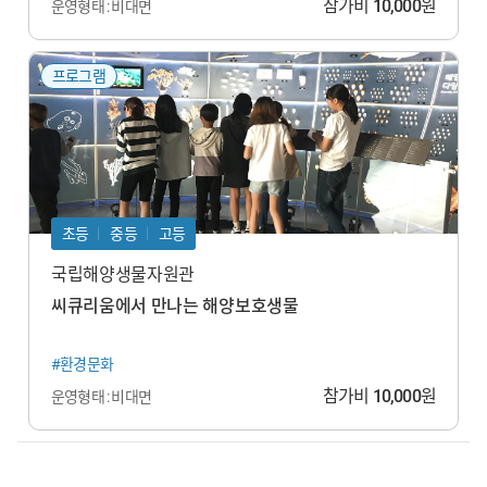
참가비
10,000
원
운영형태 : 비대면
프로그램
초등
중등
고등
국립해양생물자원관
씨큐리움에서 만나는 해양보호생물
#환경문화
참가비
10,000
원
운영형태 : 비대면