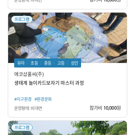
프로그램
유아
초등
중등
고등
성인
에코샵홀씨(주)
생태계 놀이카드보자기 마스터 과정
#지구환경
#환경문화
참가비
10,000
원
운영형태 : 비대면
프로그램