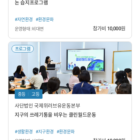
논 습지프로그램
#자연환경
#환경문화
참가비
10,000
원
운영형태 : 비대면
프로그램
중등
고등
사단법인 국제위러브유운동본부
지구의 쓰레기통을 비우는 클린월드운동
#생활환경
#지구환경
#환경문화