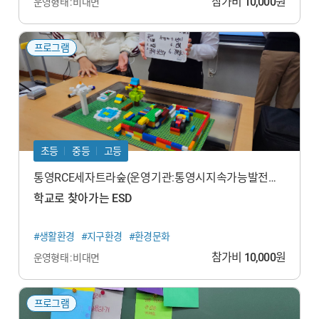
참가비
10,000
원
운영형태 : 비대면
프로그램
초등
중등
고등
통영RCE세자트라숲(운영기관:통영시지속가능발전교
육재단)
학교로 찾아가는 ESD
#생활환경
#지구환경
#환경문화
참가비
10,000
원
운영형태 : 비대면
프로그램