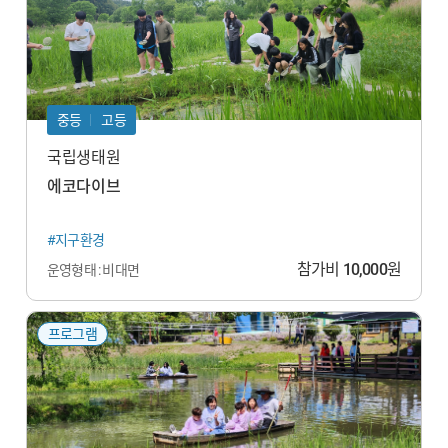
중등
고등
국립생태원
에코다이브
#지구환경
참가비
10,000
원
운영형태 : 비대면
프로그램