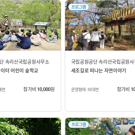
프로그램
단 속리산국립공원사무소
국립공원공단 속리산국립공원사
놀이터 어린이 숲학교
세조길로 떠나는 자연이야기
참가비
10,000
원
참가비
1
대면
운영형태 : 비대면
프로그램