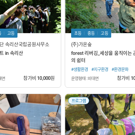
등
고등
초등
중등
고등
단 속리산국립공원사무소
(주)가온숲
 in 속리산
forest 리버깅_세상을 움직이는
의 쉼터
#생활환경
#지구환경
#환경문화
참가비
10,000
원
참가비
1
대면
운영형태 : 비대면
프로그램