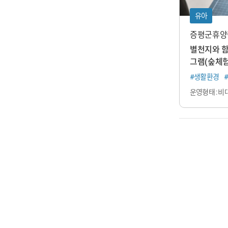
유아
증평군휴양
별천지와 
그램(숲체험
#생활환경
운영형태 : 비