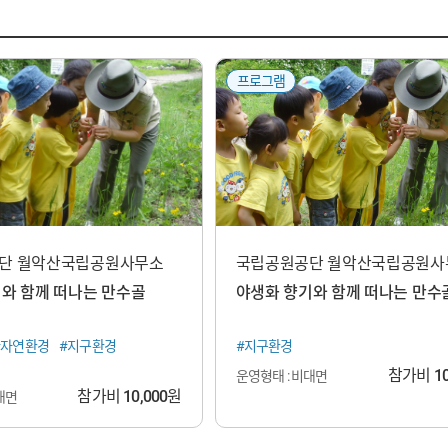
프로그램
단 월악산국립공원사무소
국립공원공단 월악산국립공원사
와 함께 떠나는 만수골
야생화 향기와 함께 떠나는 만수
#자연환경
#지구환경
#지구환경
참가비
1
운영형태 : 비대면
참가비
10,000
원
대면