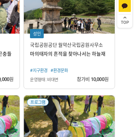
TOP
성인
국립공원공단 월악산국립공원사무소
 곤충들
마의태자의 흔적을 찾아나서는 하늘재
#지구환경
#환경문화
0,000
원
참가비
10,000
원
운영형태 : 비대면
프로그램