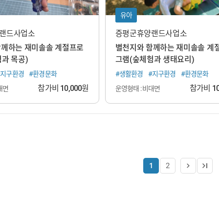
유아
랜드사업소
증평군휴양랜드사업소
함께하는 재미솔솔 계절프로
별천지와 함께하는 재미솔솔 계
과 목공)
그램(숲체험과 생태요리)
#지구환경
#환경문화
#생활환경
#지구환경
#환경문화
참가비
10,000
원
참가비
1
대면
운영형태 : 비대면
1
2