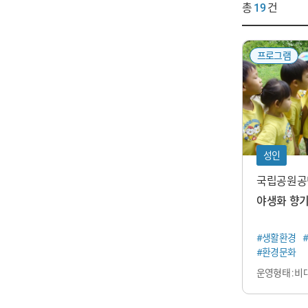
총
19
건
프로그램
성인
국립공원공
야생화 향기
#생활환경
#환경문화
운영형태 : 비