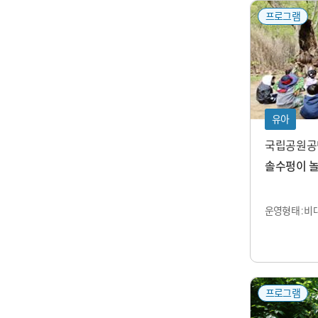
프로그램
유아
국립공원공
솔수펑이 
운영형태 : 비
프로그램