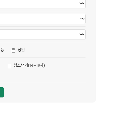
고등
성인
)
청소년기(14~19세)