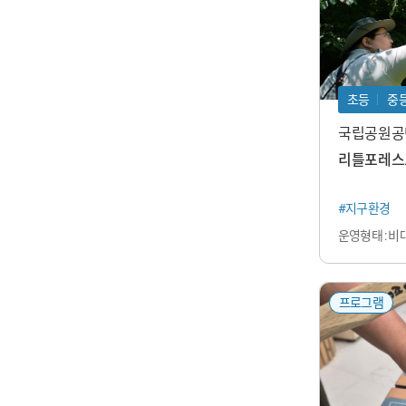
초등
중
국립공원공
리틀포레스트
#지구환경
운영형태 : 비
프로그램