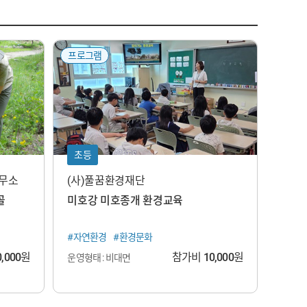
프로그램
초등
무소
(사)풀꿈환경재단
골
미호강 미호종개 환경교육
#자연환경
#환경문화
0,000
원
참가비
10,000
원
운영형태 : 비대면