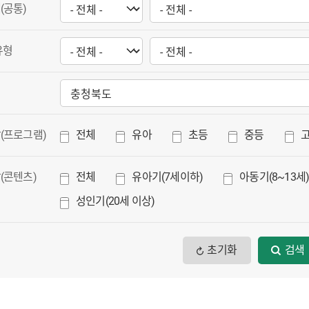
(공통)
유형
(프로그램)
전체
유아
초등
중등
(콘텐츠)
전체
유아기(7세이하)
아동기(8~13세
성인기(20세 이상)
초기화
검색