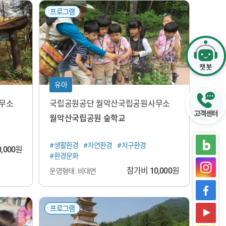
프로그램
유아
무소
국립공원공단 월악산국립공원사무소
월악산국립공원 숲학교
#생활환경
#자연환경
#지구환경
0,000
원
#환경문화
참가비
10,000
원
운영형태 : 비대면
프로그램