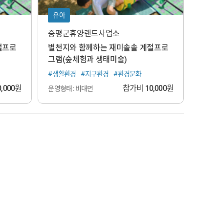
유아
증평군휴양랜드사업소
절프로
별천지와 함께하는 재미솔솔 계절프로
그램(숲체험과 생태미술)
#생활환경
#지구환경
#환경문화
0,000
원
참가비
10,000
원
운영형태 : 비대면